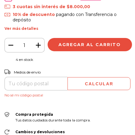
3
cuotas sin interés de
$8.000,00
10% de descuento
pagando con Transferencia o
depósito
Ver más detalles
4
en stock
CAMBIAR CP
Entregas para el CP:
Medios de envío
CALCULAR
No sé mi código postal
Compra protegida
Tus datos cuidados durante toda la compra.
Cambios y devoluciones