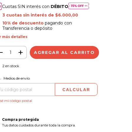
Cuotas SIN interés con
DÉBITO
3
cuotas sin interés de
$6.000,00
10% de descuento
pagando con
Transferencia o depósito
r más detalles
2
en stock
CAMBIAR CP
regas para el CP:
Medios de envío
CALCULAR
sé mi código postal
Compra protegida
Tus datos cuidados durante toda la compra.