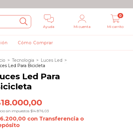
0
Ayuda
Mi cuenta
Mi carrito
ción
Cómo Comprar
cio
>
Tecnologia
>
Luces Led
>
ces Led Para Bicicleta
uces Led Para
icicleta
$18.000,00
cio sin impuestos
$14.876,03
16.200,00
con
Transferencia o
epósito