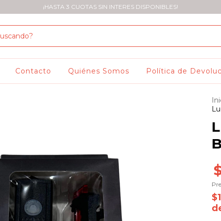
¡HASTA 3 CUOTAS SIN INTERES DISPONIBLES!
Contacto
Quiénes Somos
Política de Devolu
Ini
Lu
L
B
Pre
$
d