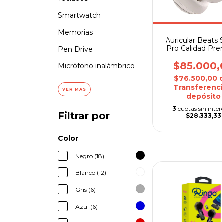
Smartwatch
Memorias
Auricular Beats 
Pro Calidad Pr
Pen Drive
$85.000,
Micrófono inalámbrico
$76.500,00
Transferenci
VER MÁS
depósito
3
cuotas sin inter
Filtrar por
$28.333,33
Color
Negro (18)
Blanco (12)
Gris (6)
Azul (6)