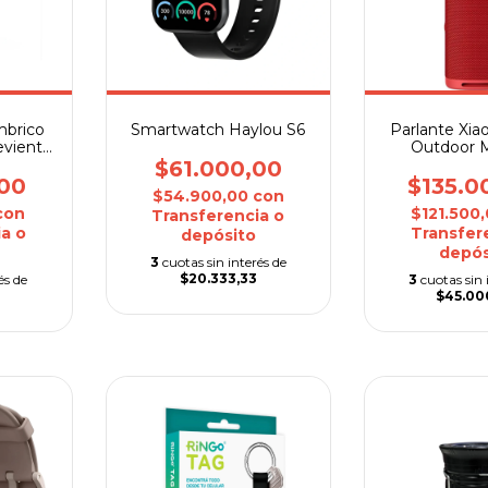
mbrico
Smartwatch Haylou S6
Parlante Xi
eviento
Outdoor 
ador
$61.000,00
00
$135.0
$54.900,00
con
con
$121.500
Transferencia o
a o
Transfer
depósito
depós
3
cuotas sin interés de
$20.333,33
és de
3
cuotas sin 
$45.00