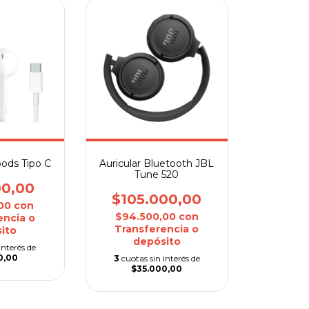
pods Tipo C
Auricular Bluetooth JBL
Tune 520
00,00
$105.000,00
,00
con
$94.500,00
con
encia o
Transferencia o
ito
depósito
interés de
0,00
3
cuotas sin interés de
$35.000,00