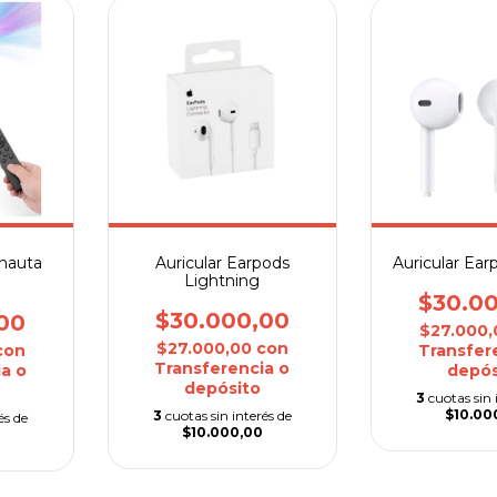
onauta
Auricular Earpods
Auricular Ear
Lightning
$30.0
$30.000,00
00
$27.000
$27.000,00
con
con
Transfer
Transferencia o
a o
depós
depósito
3
cuotas sin 
$10.00
3
cuotas sin interés de
és de
$10.000,00