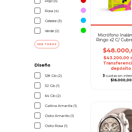
Rojo (5)
Rosa (4)
Celeste (3)
Verde (2)
Micrófono Inalá
Ringo x2 C/ Cubr
USB-C y Adapt
VER TODOS
Lightning
$48.000,
$43.200,00
Transferenci
Diseño
depósito
128 Gb (2)
3
cuotas sin inter
$16.000,00
32 Gb (1)
64 Gb (2)
Gallina Amarilla (1)
Osito Amarillo (1)
Osito Rosa (1)