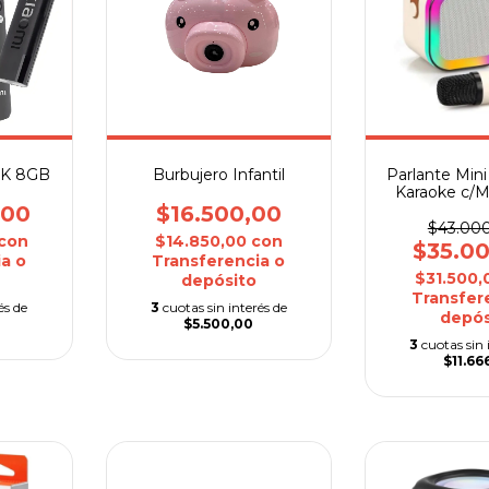
 4K 8GB
Burbujero Infantil
Parlante Min
Karaoke c/M
,00
$16.500,00
$43.00
con
$14.850,00
con
$35.0
a o
Transferencia o
$31.500
depósito
Transfer
és de
3
cuotas sin interés de
depós
$5.500,00
3
cuotas sin 
$11.66