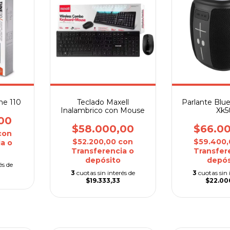
ne 110
Teclado Maxell
Parlante Blu
Inalambrico con Mouse
Xk5
00
$58.000,00
$66.0
con
$52.200,00
con
$59.400
a o
Transferencia o
Transfer
depósito
depós
és de
3
cuotas sin interés de
3
cuotas sin 
$19.333,33
$22.00