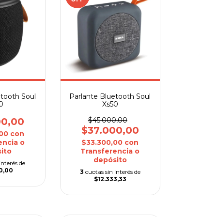
etooth Soul
Parlante Bluetooth Soul
0
Xs50
00,00
$45.000,00
$37.000,00
,00
con
encia o
$33.300,00
con
ito
Transferencia o
depósito
interés de
0,00
3
cuotas sin interés de
$12.333,33