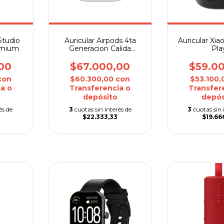
Studio
Auricular Airpods 4ta
Auricular Xi
emium
Generacion Calida
Pla
Premium
00
$67.000,00
$59.0
con
$60.300,00
con
$53.100
a o
Transferencia o
Transfer
depósito
depós
és de
3
cuotas sin interés de
3
cuotas sin 
$22.333,33
$19.66