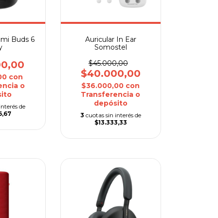
aomi Buds 6
Auricular In Ear
y
Somostel
00,00
$45.000,00
$40.000,00
,00
con
encia o
$36.000,00
con
ito
Transferencia o
depósito
interés de
6,67
3
cuotas sin interés de
$13.333,33