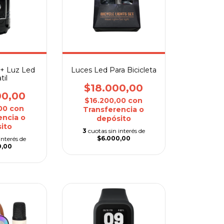
+ Luz Led
Luces Led Para Bicicleta
til
$18.000,00
00,00
$16.200,00
con
,00
con
Transferencia o
encia o
depósito
ito
3
cuotas sin interés de
$6.000,00
interés de
0,00