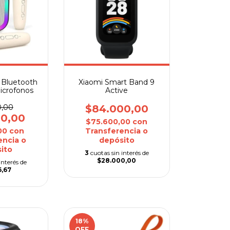
i Bluetooth
Xiaomi Smart Band 9
icrofonos
Active
0,00
$84.000,00
00,00
$75.600,00
con
,00
con
Transferencia o
encia o
depósito
ito
3
cuotas sin interés de
$28.000,00
interés de
6,67
18
%
OFF