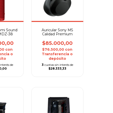
aomi Sound
Auricular Sony M5
MDZ-38
Calidad Premium
00,00
$85.000,00
,00
con
$76.500,00
con
encia o
Transferencia o
ito
depósito
interés de
3
cuotas sin interés de
0,00
$28.333,33