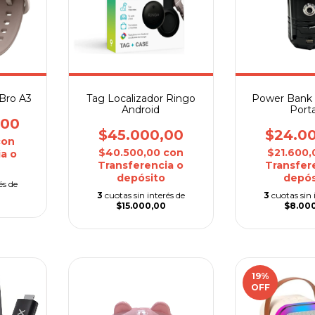
Bro A3
Tag Localizador Ringo
Power Bank 
Android
Porta
,00
$45.000,00
$24.0
con
$40.500,00
con
$21.600
a o
Transferencia o
Transfer
depósito
depós
és de
0
3
cuotas sin interés de
3
cuotas sin 
$15.000,00
$8.00
19
%
OFF