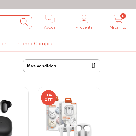
0
Ayuda
Mi cuenta
Mi carrito
ción
Cómo Comprar
11
%
OFF