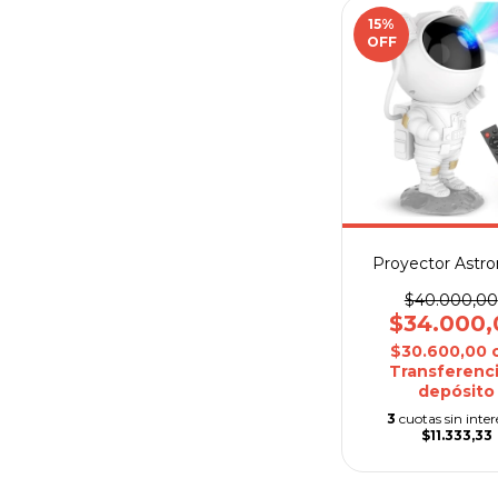
15
%
OFF
Proyector Astr
$40.000,00
$34.000,
$30.600,00
Transferenci
depósito
3
cuotas sin inter
$11.333,33