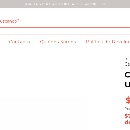
¡HASTA 3 CUOTAS SIN INTERES DISPONIBLES!
Contacto
Quiénes Somos
Política de Devolu
Ini
Ca
C
U
Pre
$
d