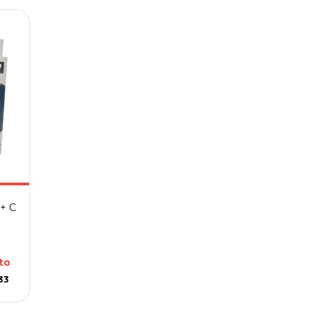
+ C
to
33