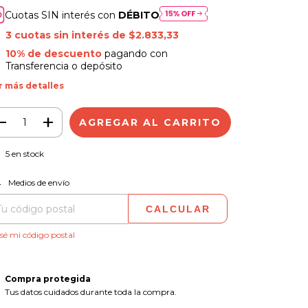
Cuotas SIN interés con
DÉBITO
3
cuotas sin interés de
$2.833,33
10% de descuento
pagando con
Transferencia o depósito
r más detalles
5
en stock
CAMBIAR CP
regas para el CP:
Medios de envío
CALCULAR
sé mi código postal
Compra protegida
Tus datos cuidados durante toda la compra.