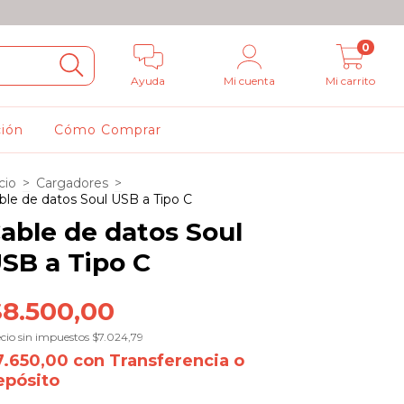
0
Ayuda
Mi cuenta
Mi carrito
ción
Cómo Comprar
cio
>
Cargadores
>
ble de datos Soul USB a Tipo C
able de datos Soul
SB a Tipo C
$8.500,00
cio sin impuestos
$7.024,79
7.650,00
con
Transferencia o
epósito