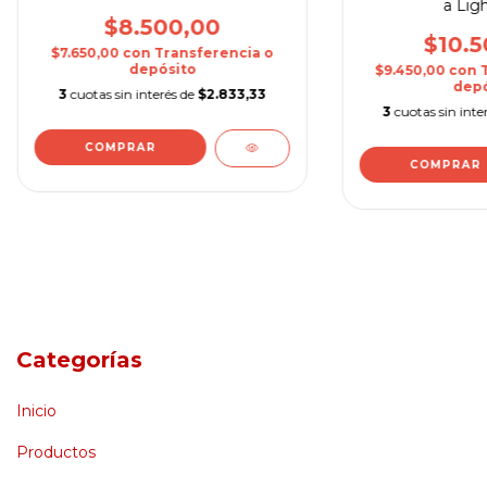
a Lig
$8.500,00
$10.5
$7.650,00
con
Transferencia o
depósito
$9.450,00
con
depó
3
cuotas sin interés de
$2.833,33
3
cuotas sin inte
Categorías
Inicio
Productos