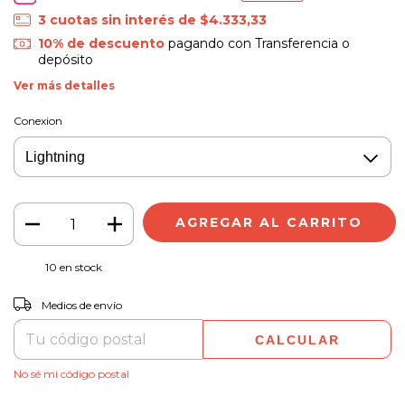
3
cuotas sin interés de
$4.333,33
10% de descuento
pagando con Transferencia o
depósito
Ver más detalles
Conexion
10
en stock
CAMBIAR CP
Entregas para el CP:
Medios de envío
CALCULAR
No sé mi código postal